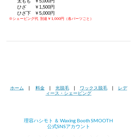
太もも   ￥5,000円
ひざ   　￥1,500円
ひざ下   ￥5,000円
※シェービング代
別途￥1,000円（各パーツごと）
ホーム
|
料金
|
光脱毛
|
ワックス脱毛
|
レデ
ィース・シェービング
理容ハシモト ＆ Waxing Booth SMOOTH
公式SNSアカウント