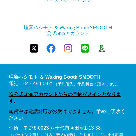
ィース・シェービング
理容ハシモト ＆ Waxing Booth SMOOTH
公式SNSアカウント
理容ハシモト ＆ Waxing Booth SMOOTH
電話：047-484-0925
（予約優先、予約料金は頂きません）
※公式LINEアカウントからの予約がメインとなりま
す。
施術中は電話対応がお受けできません。
予めご了承く
ださい。
住所：〒276-0023 八千代市勝田台1-13-38
（パーキング有り。当店ご来店の際は、当店前にございます駐車